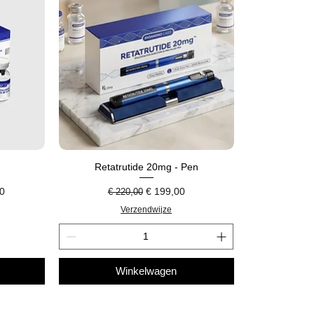
Retatrutide 20mg - Pen
Normale prijs
Verkoopprijs
00
€ 199,00
€ 220,00
Verzendwijze
Winkelwagen