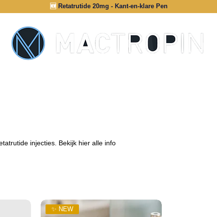
🆕
Retatrutide 20mg - Kant-en-klare Pen
INFORMATIE
AUTHENTICATIE
trutide injecties. Bekijk hier alle info
✨ NEW