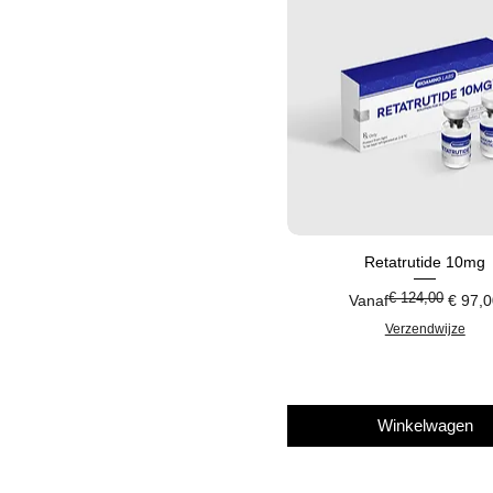
Retatrutide 10mg
€ 124,00
Normale prijs
Verkoopprijs
Vanaf
€ 97,
Verzendwijze
Winkelwagen