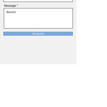
Message
Versturen
Informatie
Over ons
Betaling
Verzending