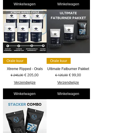
Winkelwagen
Winkelwagen
Orale kuur
Orale kuur
Xtreme Ripped - Orals
Ultimate Fatburner Pakket
Normale prijs
€ 245,00
Verkoopprijs
Normale prijs
€ 120,00
Verkoopprijs
€ 205,00
€ 99,00
Verzendwijze
Verzendwijze
Winkelwagen
Winkelwagen