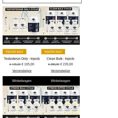
Injectie kuur
Injectie kuur
Testosteron Only - Injects
Clean Bulk - Injects
Normale prijs
€ 125,00
Verkoopprijs
Normale prijs
€ 280,00
Verkoopprijs
€ 105,00
€ 235,00
Verzendwijze
Verzendwijze
Winkelwagen
Winkelwagen