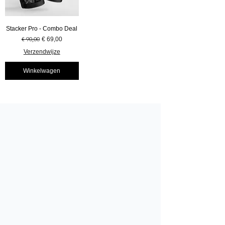
Stacker Pro - Combo Deal
Normale prijs
€ 90,00
Verkoopprijs
€ 69,00
Verzendwijze
Winkelwagen