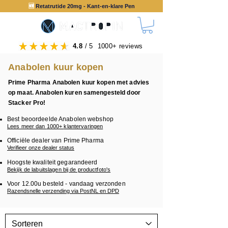
🆕
Retatrutide 20mg - Kant-en-klare Pen
4.8
/ 5 1000+ reviews
Anabolen kuur kopen
Prime Pharma Anabolen kuur kopen met advies
op maat. Anabolen kuren samengesteld door
Stacker Pro!
Best beoordeelde Anabolen webshop
Lees meer dan
1000+
klantervaringen
Officiële dealer van Prime Pharma
Verifieer onze dealer status
Hoogste kwaliteit gegarandeerd
Bekijk de labuitslagen bij de productfoto's
Voor 12.00u besteld - vandaag verzonden
Razendsnelle verzending via PostNL en DPD