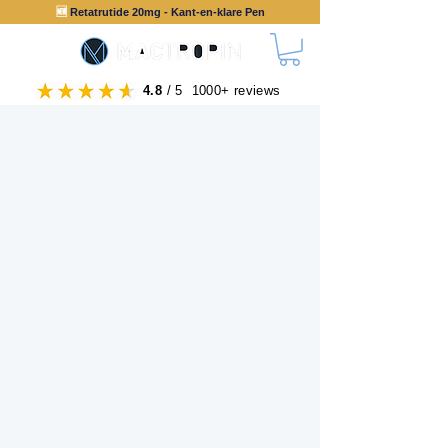
🆕
Retatrutide 20mg - Kant-en-klare Pen
4.8
/ 5 1000+ reviews