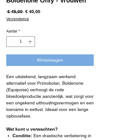
Boldenone Only - Vrouwen
Normale
Verkoopprijs
 € 45,00 
€ 40,00
prijs
Verzendwijze
Aantal
*
Winkelwagen
Een uitstekend, langzaam werkend
alternatief voor Primobolan. Boldenone
(Equipoise) verhoogt de rode
bloedcelproductie aanzienlijk, wat zorgt voor
een ongekend uithoudingsvermogen en een
toename in eetlust. Ideaal voor een lange
opbouwfase.
Wat kunt u verwachten?
Conditie:
Een drastische verbetering in