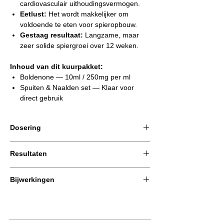
cardiovasculair uithoudingsvermogen.
Eetlust:
Het wordt makkelijker om
voldoende te eten voor spieropbouw.
Gestaag resultaat:
Langzame, maar
zeer solide spiergroei over 12 weken.
Inhoud van dit kuurpakket:
Boldenone — 10ml / 250mg per ml
Spuiten & Naalden set — Klaar voor
direct gebruik
Dosering
Inname:
Resultaten
Injecties volgens het schema dat bij dit
pakket wordt meegeleverd (meestal 2x per
Een solide basis voor kwalitatieve massa en
week).
Bijwerkingen
krachtopbouw over langere tijd.
Boldenone Only
bevat langwerkende
Aanbevolen protocol
De Harde Cijfers:
esters die het hormonale systeem
Volg de exacte doseringen en frequentie
significant beïnvloeden.
zoals beschreven in de productinformatie