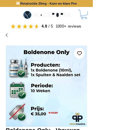
🆕
Retatrutide 20mg - Kant-en-klare Pen
4.8
/ 5 1000+ reviews