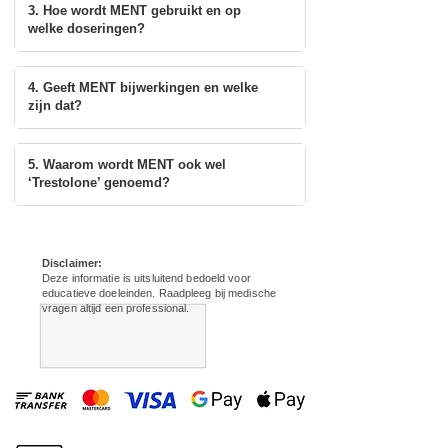
een goed doordachte kuur.
3. Hoe wordt MENT gebruikt en op
welke doseringen?
Let wel: door de kracht van deze stof is het
minder geschikt voor beginners of vrouwen.
4. Geeft MENT bijwerkingen en welke
🔍 Productdetails
zijn dat?
Product
Ment Acetate
5. Waarom wordt MENT ook wel
‘Trestolone’ genoemd?
Actieve Stof
Trestolone Acetate
Formule
C20H30O3
Disclaimer:
Deze informatie is uitsluitend bedoeld voor
Concentratie
100 mg
educatieve doeleinden. Raadpleeg bij medische
vragen altijd een professional.
Inhoud
10 ml
Dosering
25 - 50mg per dag