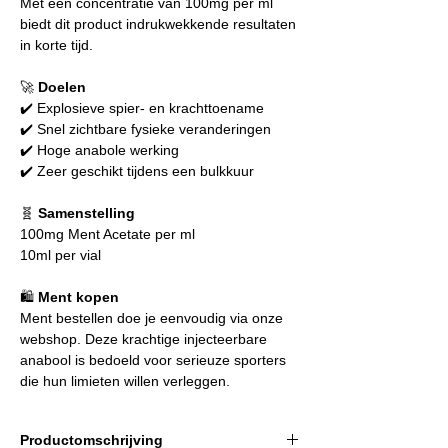
Met een concentratie van 100mg per ml
biedt dit product indrukwekkende resultaten
in korte tijd.
🚀
Doelen
✔️ Explosieve spier- en krachttoename
✔️ Snel zichtbare fysieke veranderingen
✔️ Hoge anabole werking
✔️ Zeer geschikt tijdens een bulkkuur
🧬
Samenstelling
100mg Ment Acetate per ml
10ml per vial
🛍️
Ment kopen
Ment bestellen doe je eenvoudig via onze
webshop. Deze krachtige injecteerbare
anabool is bedoeld voor serieuze sporters
die hun limieten willen verleggen.
Productomschrijving