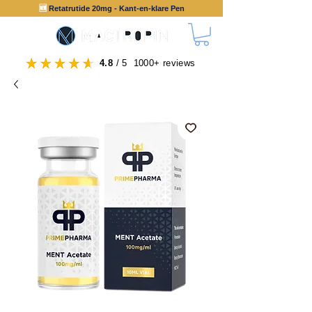
🆕
Retatrutide 20mg - Kant-en-klare Pen
4.8
/ 5 1000+ reviews