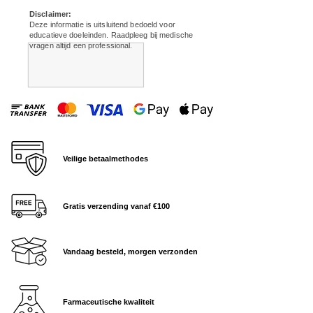
dosering worden bijwerkingen beperkt.
een periode van enkele weken/maanden.
Disclaimer:
Deze informatie is uitsluitend bedoeld voor
educatieve doeleinden. Raadpleeg bij medische
🍏 De sleutel tot succes
vragen altijd een professional.
Tirzepatide is een krachtig hulpmiddel, maar
de beste resultaten worden behaald in
combinatie met een gezonde en actieve
leefstijl. Door dit te combineren met de
werking van
Tirzepatide
, leg je de basis
voor een vitaal leven op je streefgewicht.
Veilige betaalmethodes
Gratis verzending vanaf €100
Vandaag besteld, morgen verzonden
Farmaceutische kwaliteit