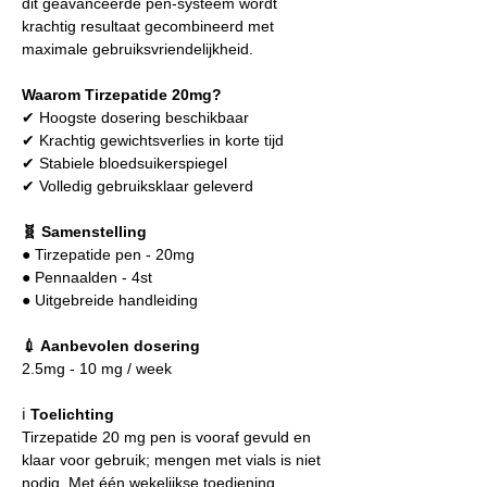
dit geavanceerde pen-systeem wordt
krachtig resultaat gecombineerd met
maximale gebruiksvriendelijkheid.
Waarom Tirzepatide 20mg?
✔ Hoogste dosering beschikbaar
✔ Krachtig gewichtsverlies in korte tijd
✔ Stabiele bloedsuikerspiegel
✔ Volledig gebruiksklaar geleverd
🧬 Samenstelling
● Tirzepatide pen - 20mg
● Pennaalden - 4st
● Uitgebreide handleiding
💉 Aanbevolen dosering
2.5mg - 10 mg / week
ℹ️
Toelichting
Tirzepatide 20 mg pen is vooraf gevuld en
klaar voor gebruik; mengen met vials is niet
nodig. Met één wekelijkse toediening