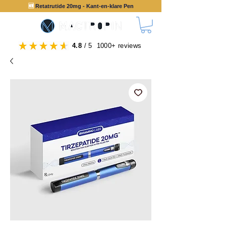
🆕
Retatrutide 20mg - Kant-en-klare Pen
4.8
/ 5 1000+ reviews