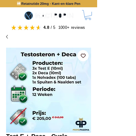
🆕
Retatrutide 20mg - Kant-en-klare Pen
4.8
/ 5 1000+ reviews