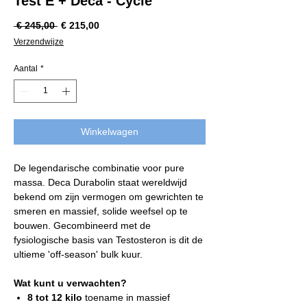
Test E + Deca - Cycle
Normale
Verkoopprijs
 € 245,00 
€ 215,00
prijs
Verzendwijze
Aantal
*
Winkelwagen
De legendarische combinatie voor pure
massa. Deca Durabolin staat wereldwijd
bekend om zijn vermogen om gewrichten te
smeren en massief, solide weefsel op te
bouwen. Gecombineerd met de
fysiologische basis van Testosteron is dit de
ultieme 'off-season' bulk kuur.
Wat kunt u verwachten?
8 tot 12 kilo
toename in massief