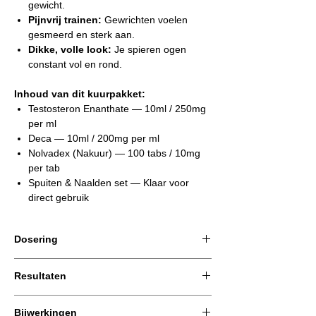
gewicht.
Pijnvrij trainen:
Gewrichten voelen
gesmeerd en sterk aan.
Dikke, volle look:
Je spieren ogen
constant vol en rond.
Inhoud van dit kuurpakket:
Testosteron Enanthate — 10ml / 250mg
per ml
Deca — 10ml / 200mg per ml
Nolvadex (Nakuur) — 100 tabs / 10mg
per tab
Spuiten & Naalden set — Klaar voor
direct gebruik
Dosering
Inname:
Resultaten
Injecties volgens het schema dat bij dit
pakket wordt meegeleverd (meestal 2x per
Een solide basis voor kwalitatieve massa en
week).
Bijwerkingen