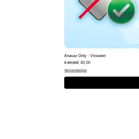
Anavar Only - Vrouwen
Normale prijs
Verkoopprijs
€ 40,00
€ 49,50
Verzendwijze