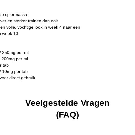
Deze stack vraagt ex
ervaren gebruikers.
kunnen intens zijn.
● Hormonaal:
Zeer s
de spiermassa.
natuurlijke hormoonp
ver en sterker trainen dan ooit.
n volle, vochtige look in week 4 naar een
✅ Professioneel Ad
n week 10.
De Nolvadex uit dit p
Dit is geen kuur om l
/ 250mg per ml
/ 200mg per ml
r tab
/ 10mg per tab
voor direct gebruik
Veelgestelde Vragen
(FAQ)