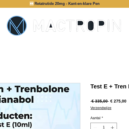
🆕
Retatrutide 20mg - Kant-en-klare Pen
INFORMATIE
AUTHENTICATIE
Test E + Tren 
Normale
V
 € 335,00 
€ 275,00
prijs
Verzendwijze
Aantal
*