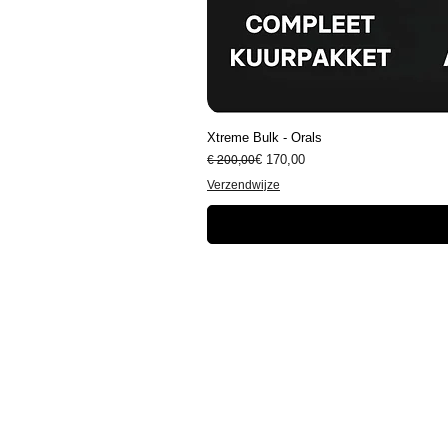
Xtreme Bulk - Orals
Normale prijs
Verkoopprijs
€ 170,00
€ 200,00
Verzendwijze
Informatie
Over ons