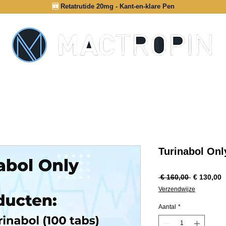
🆕
Retatrutide 20mg - Kant-en-klare Pen
INFORMATIE
AUTHENTICATIE
Turinabol Onl
Normale
V
 € 160,00 
€ 130,00
prijs
Verzendwijze
Aantal
*