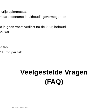
binnen enkele weken
aanwezig.
⚠️ Niet voor beginn
tvrije spiermassa.
● Algemeen:
Acne, s
Dit is een serieuze o
kbare toename in uithoudingsvermogen en
onderdrukking van nat
ervaring.
 je geen vocht verliest na de kuur, behoud
✅ Professioneel Ad
ebouwd.
Gebruik de bijgevoe
aangegeven. Drink v
r tab
/ 10mg per tab
Veelgestelde Vragen
(FAQ)