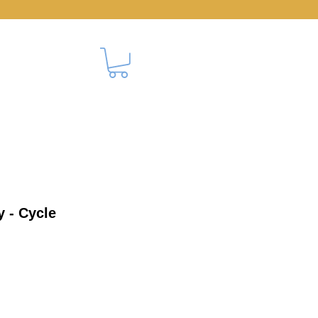
CONTACT
y - Cycle
erkoopprijs