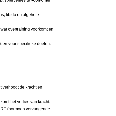
pt spierverlies te voorkomen
s, libido en algehele
, wat overtraining voorkomt en
den voor specifieke doelen.
t verhoogt de kracht en
komt het verlies van kracht.
n HRT (hormoon vervangende