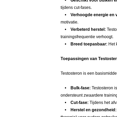
• Geschikt voor bulken en
tijdens cut-fases.
• Verhoogde energie en vit
motivatie.
• Verbeterd herstel:
Testos
trainingsfrequentie verhoogt.
• Breed toepasbaar:
Het k
Toepassingen van Testoste
Testosteron is een basismiddel 
• Bulk-fase:
Testosteron i
ondersteunt zwaardere trainin
• Cut-fase:
Tijdens het af
• Herstel en gezondheid