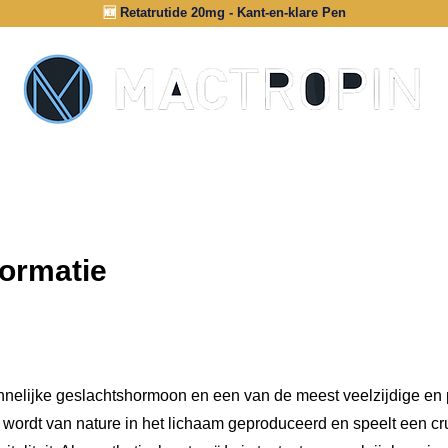
🆕
Retatrutide 20mg - Kant-en-klare Pen
INFORMATIE
AUTHENTICATIE
formatie
annelijke geslachtshormoon en een van de meest veelzijdige en 
 wordt van nature in het lichaam geproduceerd en speelt een cruc