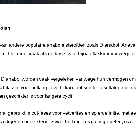
bolen
 van andere populaire anabole steroïden zoals Dianabol, Anavar
aard. Het dient vaak als de basis voor bijna elke kuur vanwege
Dianabol worden vaak vergeleken vanwege hun vermogen om sp
kt zijn voor bulking, levert Dianabol sneller resultaten met mee
en geschikter is voor langere cycli.
gebruikt in cut-fases voor vetverlies en spierdefinitie, met e
lzijdiger en ondersteunt zowel bulking- als cutting-doelen, maar