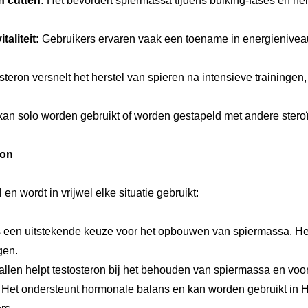
 cutten:
Het bevordert spiermassa tijdens bulking-fases en hel
aliteit:
Gebruikers ervaren vaak een toename in energieniveau
teron versnelt het herstel van spieren na intensieve trainingen
an solo worden gebruikt of worden gestapeld met andere steroï
ron
en wordt in vrijwel elke situatie gebruikt:
s een uitstekende keuze voor het opbouwen van spiermassa. He
gen.
vallen helpt testosteron bij het behouden van spiermassa en voor
:
Het ondersteunt hormonale balans en kan worden gebruikt i