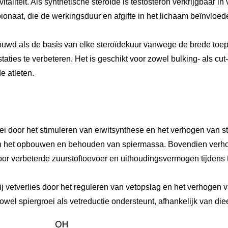
vitaliteit. Als synthetische steroïde is testosteron verkrijgbaar in
onaat, die de werkingsduur en afgifte in het lichaam beïnvloed
ouwd als de basis van elke steroïdekuur vanwege de brede to
aties te verbeteren. Het is geschikt voor zowel bulking- als cut
e atleten.
ei door het stimuleren van eiwitsynthese en het verhogen van stik
 in het opbouwen en behouden van spiermassa. Bovendien verho
oor verbeterde zuurstoftoevoer en uithoudingsvermogen tijdens 
ij vetverlies door het reguleren van vetopslag en het verhogen 
owel spiergroei als vetreductie ondersteunt, afhankelijk van diee