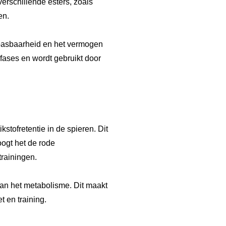
 verschillende esters, zoals
en.
epasbaarheid en het vermogen
-fases en wordt gebruikt door
stofretentie in de spieren. Dit
ogt het de rode
trainingen.
van het metabolisme. Dit maakt
t en training.