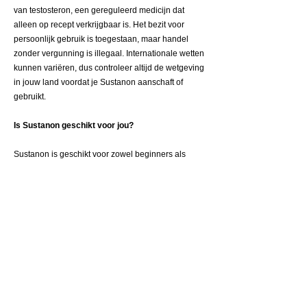
van testosteron, een gereguleerd medicijn dat
alleen op recept verkrijgbaar is. Het bezit voor
persoonlijk gebruik is toegestaan, maar handel
zonder vergunning is illegaal. Internationale wetten
kunnen variëren, dus controleer altijd de wetgeving
in jouw land voordat je Sustanon aanschaft of
gebruikt.
Is Sustanon geschikt voor jou?
Sustanon is geschikt voor zowel beginners als
gevorderden vanwege de langdurige werking en
flexibiliteit. Het is ideaal als:
• Basis van een bulking-kuur voor gestage
spiergroei en krachttoename.
• Ondersteuning in cut-fases voor spierbehoud
en vetverlies.
• Hormoonvervangende therapie (HRT) bij
testosterontekort.