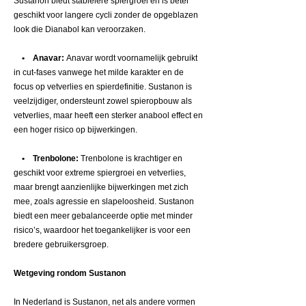
Sustanon biedt stabielere spiergroei en is beter
geschikt voor langere cycli zonder de opgeblazen
look die Dianabol kan veroorzaken.
• Anavar:
Anavar wordt voornamelijk gebruikt
in cut-fases vanwege het milde karakter en de
focus op vetverlies en spierdefinitie. Sustanon is
veelzijdiger, ondersteunt zowel spieropbouw als
vetverlies, maar heeft een sterker anabool effect en
een hoger risico op bijwerkingen.
• Trenbolone:
Trenbolone is krachtiger en
geschikt voor extreme spiergroei en vetverlies,
maar brengt aanzienlijke bijwerkingen met zich
mee, zoals agressie en slapeloosheid. Sustanon
biedt een meer gebalanceerde optie met minder
risico’s, waardoor het toegankelijker is voor een
bredere gebruikersgroep.
Wetgeving rondom Sustanon
In Nederland is Sustanon, net als andere vormen