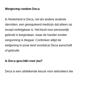
Wetgeving rondom Deca
In Nederland is Deca, net als andere anabole
steroïden, een gereguleerd medicijn dat alleen op
recept verkrijgbaar is. Het bezit voor persoonlijk
gebruik is toegestaan, maar de handel zonder
vergunning is illegaal. Controleer altijd de
wetgeving in jouw land voordat je Deca aanschaft
of gebruikt.
Is Deca geschikt voor jou?
Deca is een uitstekende keuze voor gebruikers die
spiergroei willen combineren met
gewrichtsondersteuning. Het is geschikt voor:
• Bulking-fases:
Voor gebruikers die
aanzienlijke massa en kracht willen opbouwen.
• Herstel:
Atleten die zoeken naar
ondersteuning bij gewrichtspijn en spierherstel.
• Lange cycli:
Dankzij de langdurige werking is