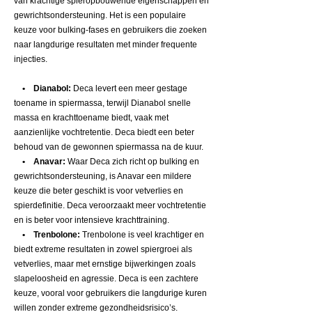
van krachtige spieropbouwende eigenschappen en
gewrichtsondersteuning. Het is een populaire
keuze voor bulking-fases en gebruikers die zoeken
naar langdurige resultaten met minder frequente
injecties.
• Dianabol:
Deca levert een meer gestage
toename in spiermassa, terwijl Dianabol snelle
massa en krachttoename biedt, vaak met
aanzienlijke vochtretentie. Deca biedt een beter
behoud van de gewonnen spiermassa na de kuur.
• Anavar:
Waar Deca zich richt op bulking en
gewrichtsondersteuning, is Anavar een mildere
keuze die beter geschikt is voor vetverlies en
spierdefinitie. Deca veroorzaakt meer vochtretentie
en is beter voor intensieve krachttraining.
• Trenbolone:
Trenbolone is veel krachtiger en
biedt extreme resultaten in zowel spiergroei als
vetverlies, maar met ernstige bijwerkingen zoals
slapeloosheid en agressie. Deca is een zachtere
keuze, vooral voor gebruikers die langdurige kuren
willen zonder extreme gezondheidsrisico’s.