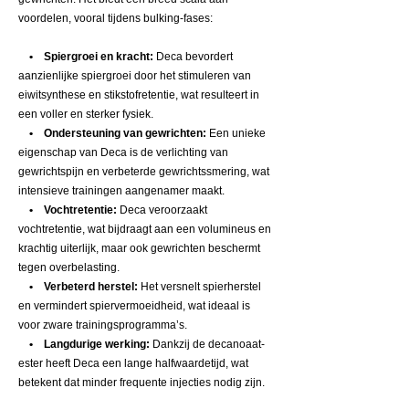
voordelen, vooral tijdens bulking-fases:
• Spiergroei en kracht:
Deca bevordert
aanzienlijke spiergroei door het stimuleren van
eiwitsynthese en stikstofretentie, wat resulteert in
een voller en sterker fysiek.
• Ondersteuning van gewrichten:
Een unieke
eigenschap van Deca is de verlichting van
gewrichtspijn en verbeterde gewrichtssmering, wat
intensieve trainingen aangenamer maakt.
• Vochtretentie:
Deca veroorzaakt
vochtretentie, wat bijdraagt aan een volumineus en
krachtig uiterlijk, maar ook gewrichten beschermt
tegen overbelasting.
• Verbeterd herstel:
Het versnelt spierherstel
en vermindert spiervermoeidheid, wat ideaal is
voor zware trainingsprogramma’s.
• Langdurige werking:
Dankzij de decanoaat-
ester heeft Deca een lange halfwaardetijd, wat
betekent dat minder frequente injecties nodig zijn.